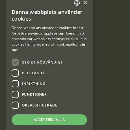
×
Integritetspolicy
Denna webbplats använder
SWEDISH
Användarvillkor
cookies
DANISH
Denna webbplats använder cookies för att
#Interjaktfamily
förbättra användarupplevelsen. Genom att
använda vår webbplats samtycker du till alla
cookies i enlighet med vår cookiepolicy.
Läs
mer
Kundklubb
STRIKT NÖDVÄNDIGT
Information om kundklubben.
PRESTANDA
INRIKTNING
FUNKTIONER
Interjakt SE
OKLASSIFICERADE
ACCEPTERA ALLA
Interjakt Sweden AB, Årjäng
Org: 553222-3915