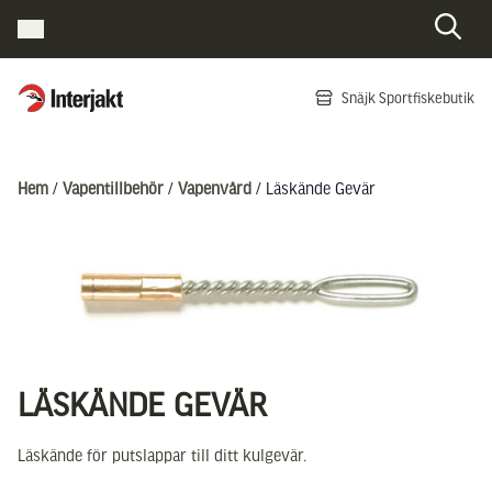
Interjakt SE
Snäjk Sportfiskebutik
Hoppa till innehåll
Hem
/
Vapentillbehör
/
Vapenvård
/ Läskände Gevär
LÄSKÄNDE GEVÄR
Läskände för putslappar till ditt kulgevär.