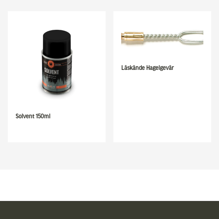
Läskände Hagelgevär
Solvent 150ml
Sidfot