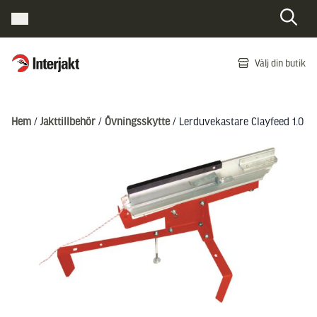
Interjakt SE
Välj din butik
Hoppa till innehåll
Hem
/
Jakttillbehör
/
Övningsskytte
/ Lerduvekastare Clayfeed 1.0