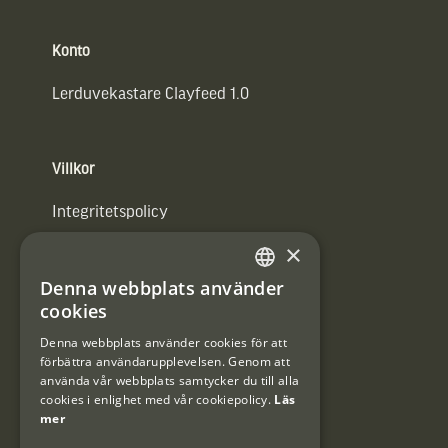
Konto
Lerduvekastare Clayfeed 1.0
Villkor
Integritetspolicy
×
Användarvillkor
Denna webbplats använder
#Interjaktfamily
SWEDISH
cookies
DANISH
Denna webbplats använder cookies för att
förbättra användarupplevelsen. Genom att
Kundklubb
använda vår webbplats samtycker du till alla
cookies i enlighet med vår cookiepolicy.
Läs
Information om kundklubben.
mer