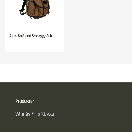
Alces Småland Stolsryggsäck
Sidfot
Produkter
Vännäs Friluftbyxa