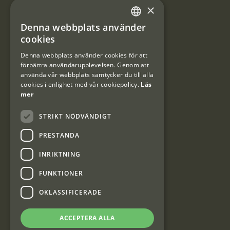
×
Integritetspolicy
Denna webbplats använder
SWEDISH
cookies
Användarvillkor
DANISH
Denna webbplats använder cookies för att
#Interjaktfamily
förbättra användarupplevelsen. Genom att
använda vår webbplats samtycker du till alla
cookies i enlighet med vår cookiepolicy.
Läs
mer
Kundklubb
STRIKT NÖDVÄNDIGT
Information om kundklubben.
PRESTANDA
INRIKTNING
FUNKTIONER
OKLASSIFICERADE
Interjakt SE
ACCEPTERA ALLA
Interjakt Sweden AB, Årjäng