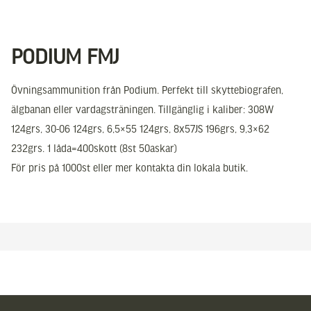
PODIUM FMJ
Övningsammunition från Podium. Perfekt till skyttebiografen,
älgbanan eller vardagsträningen. Tillgänglig i kaliber: 308W
124grs, 30-06 124grs, 6,5×55 124grs, 8x57JS 196grs, 9,3×62
232grs. 1 låda=400skott (8st 50askar)
För pris på 1000st eller mer kontakta din lokala butik.