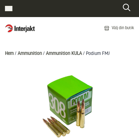
Interjakt SE
Välj din butik
Hoppa till innehåll
Hem
/
Ammunition
/
Ammunition KULA
/ Podium FMJ