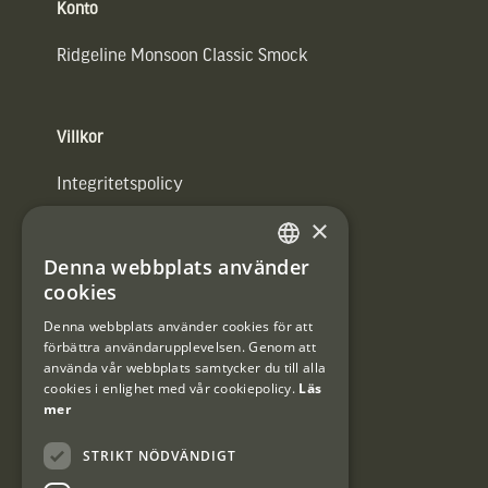
Konto
Ridgeline Monsoon Classic Smock
Villkor
Integritetspolicy
×
Användarvillkor
Denna webbplats använder
#Interjaktfamily
SWEDISH
cookies
DANISH
Denna webbplats använder cookies för att
förbättra användarupplevelsen. Genom att
Kundklubb
använda vår webbplats samtycker du till alla
cookies i enlighet med vår cookiepolicy.
Läs
Information om kundklubben.
mer
STRIKT NÖDVÄNDIGT