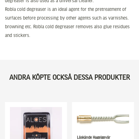
degreaser is also used as a universal cleaner.
Robla cold degreaser is an ideal agent for the pretreatment of
surfaces before processing by other agents such as varnishes,
browning etc. Robla cold degreaser removes also glue residues
and stickers.
ANDRA KÖPTE OCKSÅ DESSA PRODUKTER
Läskände Hagelgevär