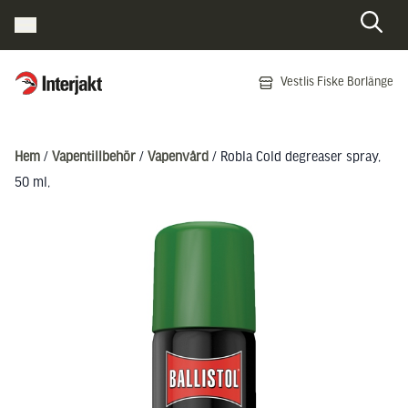
Interjakt SE
Vestlis Fiske Borlänge
Hoppa till innehåll
Hem
/
Vapentillbehör
/
Vapenvård
/ Robla Cold degreaser spray,
50 ml,