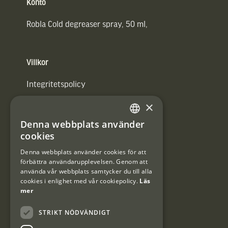
Konto
Robla Cold degreaser spray, 50 ml,
Villkor
Integritetspolicy
×
Användarvillkor
Denna webbplats använder
#Interjaktfamily
SWEDISH
cookies
DANISH
Denna webbplats använder cookies för att
förbättra användarupplevelsen. Genom att
Kundklubb
använda vår webbplats samtycker du till alla
cookies i enlighet med vår cookiepolicy.
Läs
Information om kundklubben.
mer
STRIKT NÖDVÄNDIGT