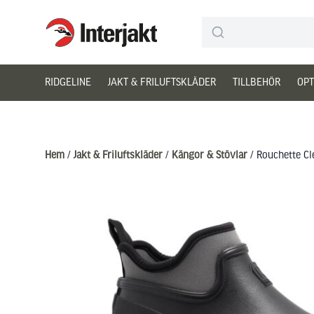
Interjakt SE
Hoppa till innehåll
RIDGELINE
JAKT & FRILUFTSKLÄDER
TILLBEHÖR
OPT
Hem
/
Jakt & Friluftskläder
/
Kängor & Stövlar
/ Rouchette Cl