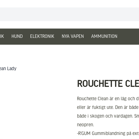
IK
HUND
ELEKTRONIK
NYA VAPEN
AMMUNITION
ean Lady
ROUCHETTE CL
Rouchette Clean är en låg och 
eller är fuktigt ute. Den är bå
både i skogen och vardagen. S
neopren.
-R’GUM Gummiblandning på extr