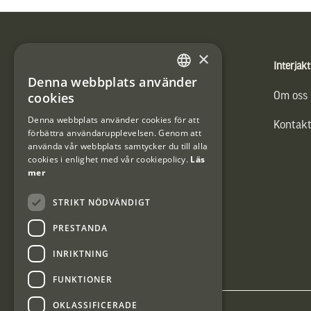
Sidfot
×
Produkter
Interjakt
Denna webbplats använder
SWEDISH
cookies
Vännäs Friluftbyxa
Om oss
DANISH
Denna webbplats använder cookies för att
Kontakt
förbättra användarupplevelsen. Genom att
använda vår webbplats samtycker du till alla
cookies i enlighet med vår cookiepolicy.
Läs
mer
STRIKT NÖDVÄNDIGT
PRESTANDA
INRIKTNING
FUNKTIONER
OKLASSIFICERADE