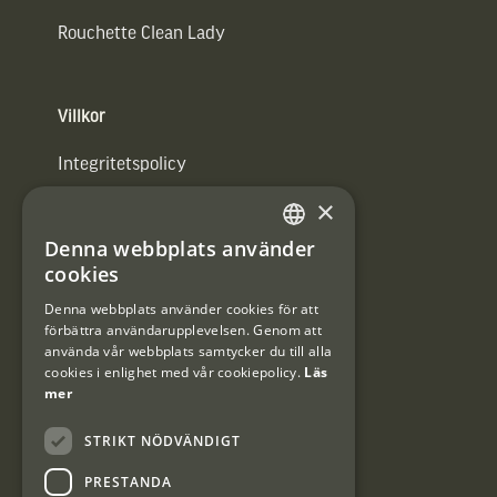
Rouchette Clean Lady
Villkor
Integritetspolicy
×
Användarvillkor
Denna webbplats använder
#Interjaktfamily
SWEDISH
cookies
DANISH
Denna webbplats använder cookies för att
förbättra användarupplevelsen. Genom att
Kundklubb
använda vår webbplats samtycker du till alla
cookies i enlighet med vår cookiepolicy.
Läs
Information om kundklubben.
mer
STRIKT NÖDVÄNDIGT
PRESTANDA