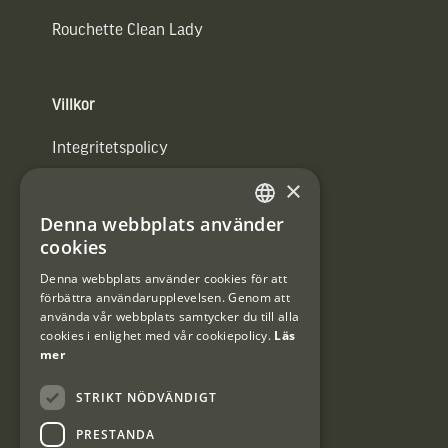
Rouchette Clean Lady
Villkor
Integritetspolicy
×
Användarvillkor
Denna webbplats använder
#Interjaktfamily
SWEDISH
cookies
DANISH
Denna webbplats använder cookies för att
förbättra användarupplevelsen. Genom att
Kundklubb
använda vår webbplats samtycker du till alla
cookies i enlighet med vår cookiepolicy.
Läs
Information om kundklubben.
mer
STRIKT NÖDVÄNDIGT
PRESTANDA