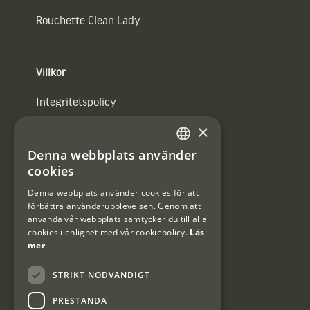
Rouchette Clean Lady
Villkor
Integritetspolicy
×
Användarvillkor
Denna webbplats använder
#Interjaktfamily
SWEDISH
cookies
DANISH
Denna webbplats använder cookies för att
förbättra användarupplevelsen. Genom att
Kundklubb
använda vår webbplats samtycker du till alla
cookies i enlighet med vår cookiepolicy.
Läs
Information om kundklubben.
mer
STRIKT NÖDVÄNDIGT
PRESTANDA