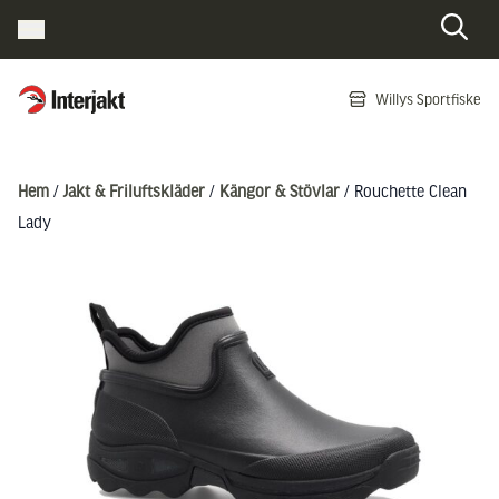
Interjakt SE
Willys Sportfiske
Hoppa till innehåll
Hem
/
Jakt & Friluftskläder
/
Kängor & Stövlar
/ Rouchette Clean
Lady