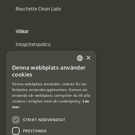
Rouchette Clean Lady
Villkor
Integritetspolicy
×
Användarvillkor
Denna webbplats använder
#Interjaktfamily
SWEDISH
cookies
DANISH
Denna webbplats använder cookies för att
förbättra användarupplevelsen. Genom att
Kundklubb
använda vår webbplats samtycker du till alla
cookies i enlighet med vår cookiepolicy.
Läs
Information om kundklubben.
mer
STRIKT NÖDVÄNDIGT
PRESTANDA