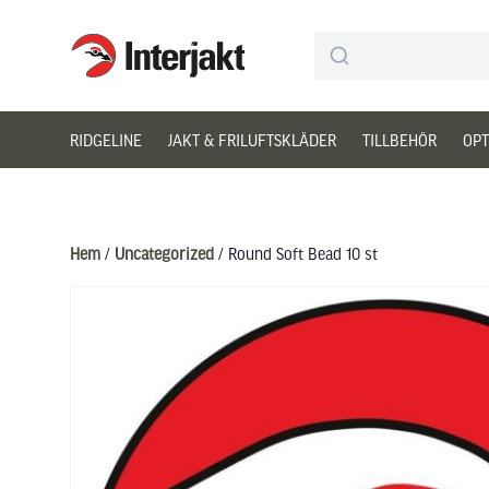
Interjakt SE
Hoppa till innehåll
RIDGELINE
JAKT & FRILUFTSKLÄDER
TILLBEHÖR
OPT
Hem
/
Uncategorized
/ Round Soft Bead 10 st