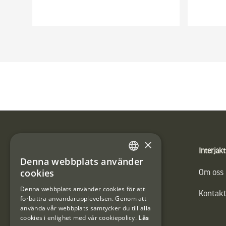
Sidfot
×
Produkter
Interjakt
Denna webbplats använder
SWEDISH
cookies
Vännäs Friluftbyxa
Om oss
DANISH
Denna webbplats använder cookies för att
Kontakt
förbättra användarupplevelsen. Genom att
använda vår webbplats samtycker du till alla
cookies i enlighet med vår cookiepolicy.
Läs