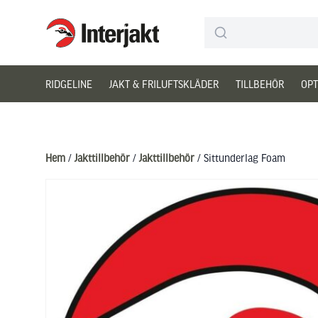
Interjakt SE
Hoppa till innehåll
RIDGELINE
JAKT & FRILUFTSKLÄDER
TILLBEHÖR
OPT
Hem
/
Jakttillbehör
/
Jakttillbehör
/ Sittunderlag Foam