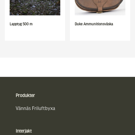
Lapptyg 500 m
Duke Ammunitionsväska
Sidfot
Produkter
Vännäs Friluftbyxa
Interjakt