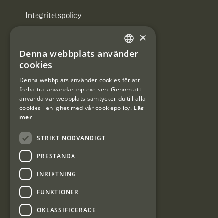
Integritetspolicy
×
Användarvillkor
Denna webbplats använder
#Interjaktfamily
SWEDISH
cookies
DANISH
Denna webbplats använder cookies för att
förbättra användarupplevelsen. Genom att
Kundklubb
använda vår webbplats samtycker du till alla
cookies i enlighet med vår cookiepolicy.
Läs
Information om kundklubben.
mer
STRIKT NÖDVÄNDIGT
PRESTANDA
INRIKTNING
Interjakt SE
FUNKTIONER
OKLASSIFICERADE
Interjakt Sweden AB, Årjäng