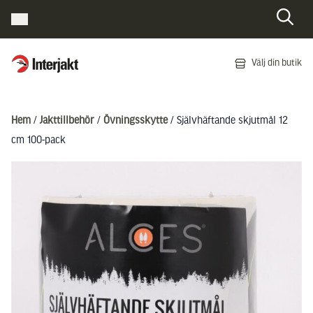
Interjakt SE
Välj din butik
Hoppa till innehåll
Hem
/
Jakttillbehör
/
Övningsskytte
/ Självhäftande skjutmål 12
cm 100-pack