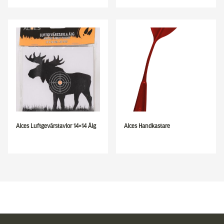
Alces Luftgevärstavlor 14×14 Älg
Alces Handkastare