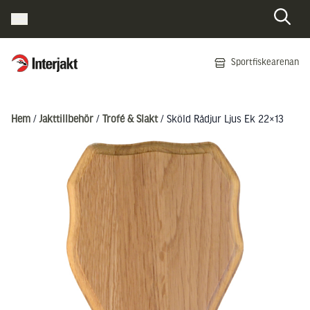
Interjakt SE
Sportfiskearenan
Hoppa till innehåll
Hem
/
Jakttillbehör
/
Trofé & Slakt
/ Sköld Rådjur Ljus Ek 22×13