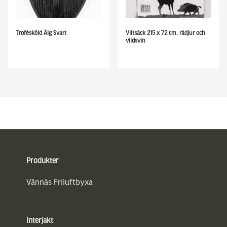
Trofésköld Älg Svart
Viltsäck 215 x 72 cm, rådjur och
vildsvin
Sidfot
Produkter
Vännäs Friluftbyxa
Interjakt