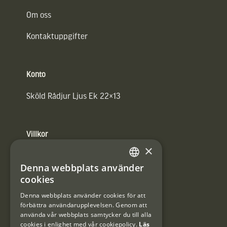
Om oss
Kontaktuppgifter
Konto
Sköld Rådjur Ljus Ek 22×13
Villkor
×
Integritetspolicy
Denna webbplats använder
SWEDISH
Användarvillkor
cookies
DANISH
Denna webbplats använder cookies för att
#Interjaktfamily
förbättra användarupplevelsen. Genom att
använda vår webbplats samtycker du till alla
cookies i enlighet med vår cookiepolicy.
Läs