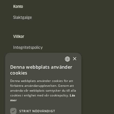
Konto
Slaktgalge
Villkor
Integritetspolicy
×
Användarvillkor
Denna webbplats använder
#Interjaktfamily
SWEDISH
cookies
DANISH
Denna webbplats använder cookies för att
förbättra användarupplevelsen. Genom att
Kundklubb
använda vår webbplats samtycker du till alla
cookies i enlighet med vår cookiepolicy.
Läs
Information om kundklubben.
mer
STRIKT NÖDVÄNDIGT