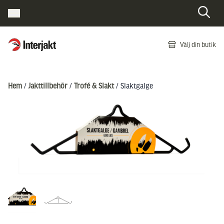
Interjakt SE
Välj din butik
Hoppa till innehåll
Hem
/
Jakttillbehör
/
Trofé & Slakt
/ Slaktgalge