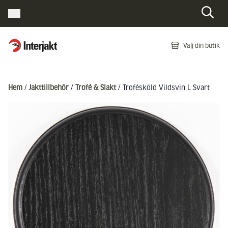
Interjakt SE
Välj din butik
Hoppa till innehåll
Hem
/
Jakttillbehör
/
Trofé & Slakt
/ Trofésköld Vildsvin L Svart