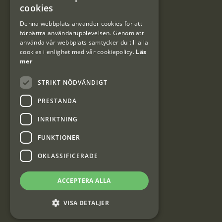
cookies
DANISH
Denna webbplats använder cookies för att
förbättra användarupplevelsen. Genom att
Kundklubb
använda vår webbplats samtycker du till alla
cookies i enlighet med vår cookiepolicy.
Läs
Information om kundklubben.
mer
STRIKT NÖDVÄNDIGT
PRESTANDA
INRIKTNING
Interjakt SE
FUNKTIONER
OKLASSIFICERADE
Interjakt Sweden AB, Årjäng
Org: 553222-3915
ACCEPTERA ALLA
VISA DETALJER