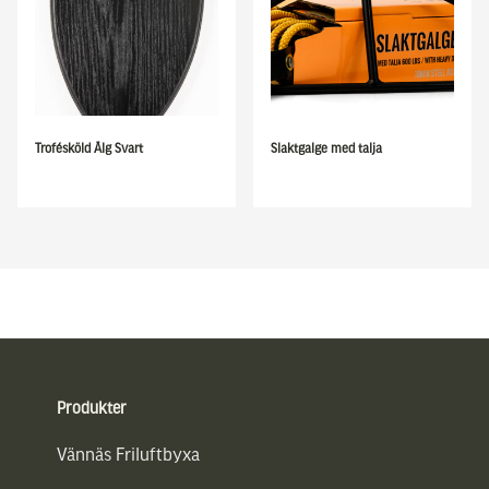
Trofésköld Älg Svart
Slaktgalge med talja
Sidfot
Produkter
Vännäs Friluftbyxa