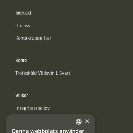
Interjakt
Om oss
Kontaktuppgifter
Konto
Trofésköld Vildsvin L Svart
Villkor
Integritetspolicy
×
Användarvillkor
Denna webbplats använder
#Interjaktfamily
SWEDISH