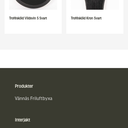
Trofésköld Vildsvin S Svart
Trofésköld Kron Svart
Sidfot
Produkter
Vännäs Friluftbyxa
Interjakt