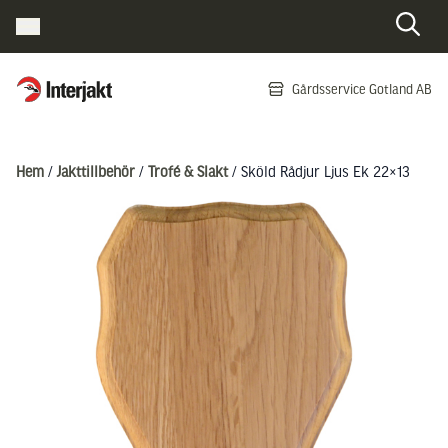
Interjakt SE
Gårdsservice Gotland AB
Hoppa till innehåll
Hem
/
Jakttillbehör
/
Trofé & Slakt
/ Sköld Rådjur Ljus Ek 22×13