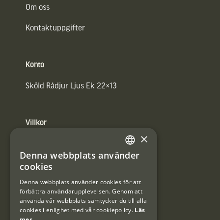
Om oss
Kontaktuppgifter
Konto
Sköld Rådjur Ljus Ek 22×13
Villkor
×
Integritetspolicy
Denna webbplats använder
SWEDISH
Användarvillkor
cookies
DANISH
Denna webbplats använder cookies för att
#Interjaktfamily
förbättra användarupplevelsen. Genom att
använda vår webbplats samtycker du till alla
cookies i enlighet med vår cookiepolicy.
Läs
mer