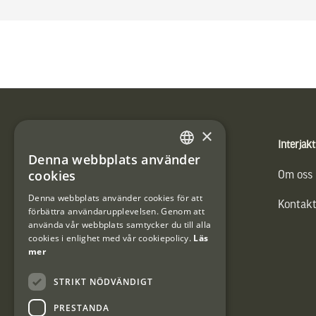
Sidfot
×
Produkter
Interjakt
Denna webbplats använder
SWEDISH
cookies
Vännäs Friluftbyxa
Om oss
DANISH
Denna webbplats använder cookies för att
Kontakt
förbättra användarupplevelsen. Genom att
använda vår webbplats samtycker du till alla
cookies i enlighet med vår cookiepolicy.
Läs
mer
STRIKT NÖDVÄNDIGT
PRESTANDA