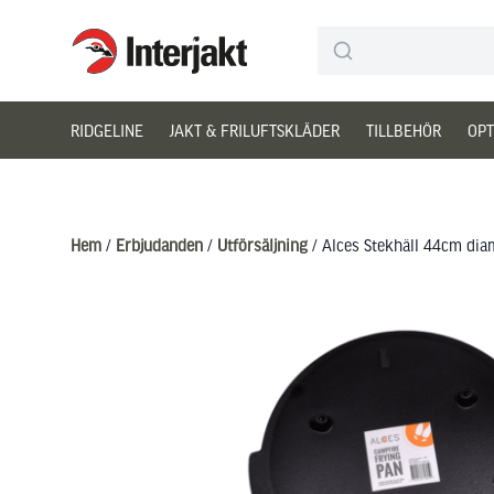
Interjakt SE
Hoppa till innehåll
RIDGELINE
JAKT & FRILUFTSKLÄDER
TILLBEHÖR
OPT
Hem
/
Erbjudanden
/
Utförsäljning
/ Alces Stekhäll 44cm dia