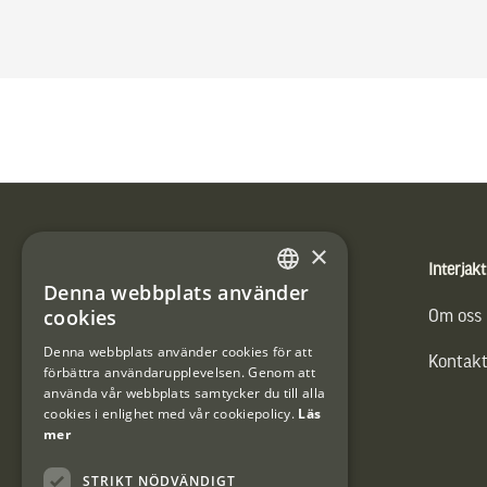
Sidfot
×
Produkter
Interjakt
Denna webbplats använder
SWEDISH
cookies
Vännäs Friluftbyxa
Om oss
DANISH
Denna webbplats använder cookies för att
Kontakt
förbättra användarupplevelsen. Genom att
använda vår webbplats samtycker du till alla
cookies i enlighet med vår cookiepolicy.
Läs
mer
STRIKT NÖDVÄNDIGT