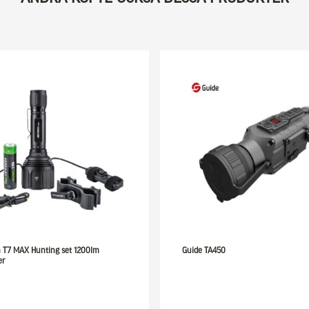
h T7 MAX Hunting set 1200lm
Guide TA450
er