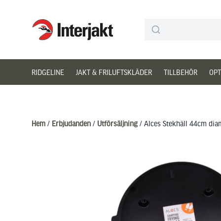
Interjakt SE
Hoppa till innehåll
RIDGELINE
JAKT & FRILUFTSKLÄDER
TILLBEHÖR
OPT
Hem
/
Erbjudanden
/
Utförsäljning
/ Alces Stekhäll 44cm dia