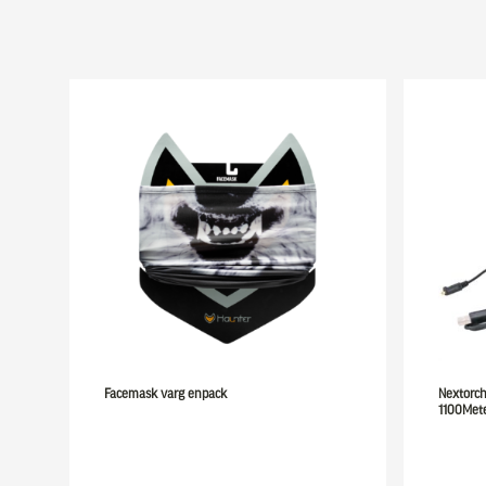
Facemask varg enpack
Nextorc
1100Met