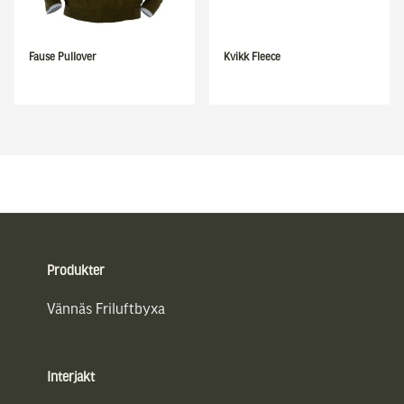
Fause Pullover
Kvikk Fleece
Sidfot
Produkter
Vännäs Friluftbyxa
Interjakt