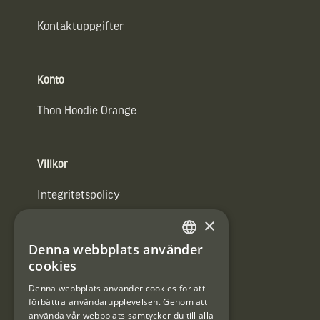
Kontaktuppgifter
Konto
Thon Hoodie Orange
Villkor
Integritetspolicy
×
Användarvillkor
Denna webbplats använder
#Interjaktfamily
SWEDISH
cookies
DANISH
Denna webbplats använder cookies för att
förbättra användarupplevelsen. Genom att
Kundklubb
använda vår webbplats samtycker du till alla