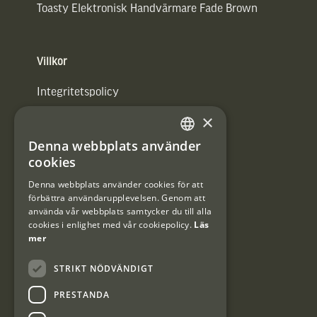
Toasty Elektronisk Handvärmare Fade Brown
Villkor
Integritetspolicy
×
Användarvillkor
Denna webbplats använder
#Interjaktfamily
SWEDISH
cookies
DANISH
Denna webbplats använder cookies för att
förbättra användarupplevelsen. Genom att
Kundklubb
använda vår webbplats samtycker du till alla
cookies i enlighet med vår cookiepolicy.
Läs
Information om kundklubben.
mer
STRIKT NÖDVÄNDIGT
PRESTANDA