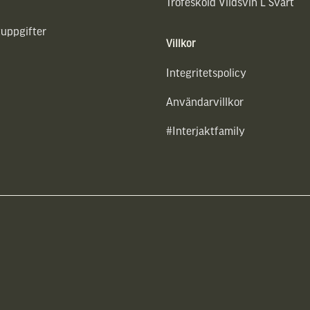
Trofésköld Vildsvin L Svart
uppgifter
Villkor
Integritetspolicy
Användarvillkor
#Interjaktfamily