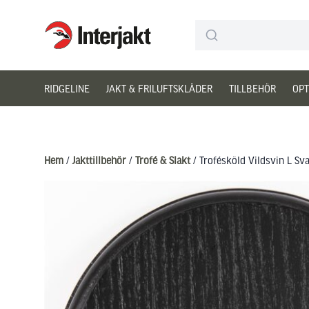
Interjakt SE
Hoppa till innehåll
RIDGELINE
JAKT & FRILUFTSKLÄDER
TILLBEHÖR
OPT
Hem
/
Jakttillbehör
/
Trofé & Slakt
/ Trofésköld Vildsvin L Sva