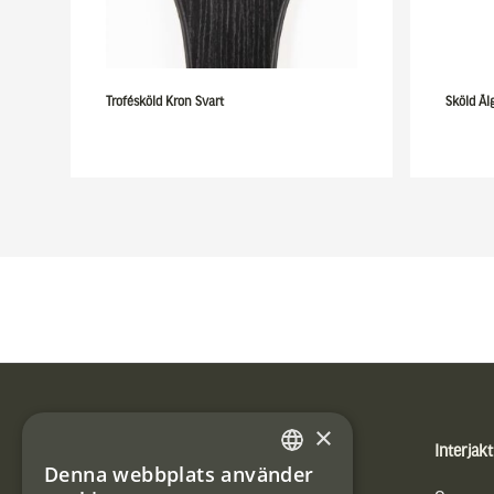
Trofésköld Kron Svart
Sköld Äl
Sidfot
×
Produkter
Interjakt
Denna webbplats använder
SWEDISH