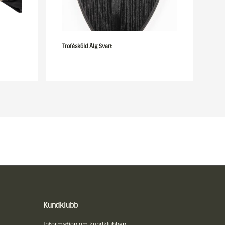
Trofésköld Älg Svart
Kundklubb
Information om kundklubben.