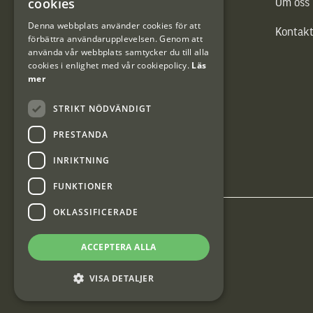
cookies
Vännäs Friluftbyxa
Om oss
DANISH
Denna webbplats använder cookies för att
Kontakt
förbättra användarupplevelsen. Genom att
använda vår webbplats samtycker du till alla
cookies i enlighet med vår cookiepolicy.
Läs
mer
STRIKT NÖDVÄNDIGT
PRESTANDA
INRIKTNING
FUNKTIONER
OKLASSIFICERADE
Interjakt SE
ACCEPTERA ALLA
Interjakt Sweden AB, Årjäng
VISA DETALJER
Org: 553222-3915