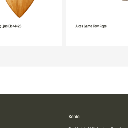
g Ljus Ek 44×25
Alces Game Tow Rope
Konto