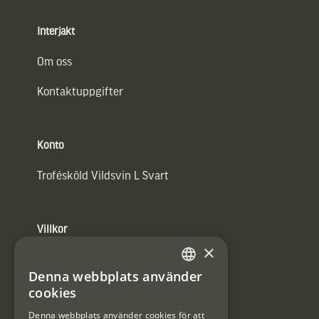
Interjakt
Om oss
Kontaktuppgifter
Konto
Trofésköld Vildsvin L Svart
Villkor
×
Integritetspolicy
Denna webbplats använder
SWEDISH
Användarvillkor
cookies
DANISH
Denna webbplats använder cookies för att
#Interjaktfamily