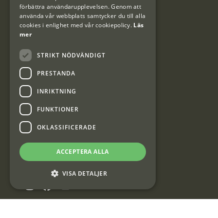
förbättra användarupplevelsen. Genom att
använda vår webbplats samtycker du till alla
cookies i enlighet med vår cookiepolicy.
Läs
mer
Kundklubb
STRIKT NÖDVÄNDIGT
Information om kundklubben.
PRESTANDA
INRIKTNING
FUNKTIONER
Interjakt SE
OKLASSIFICERADE
ACCEPTERA ALLA
Interjakt Sweden AB, Årjäng
Org: 553222-3915
VISA DETALJER