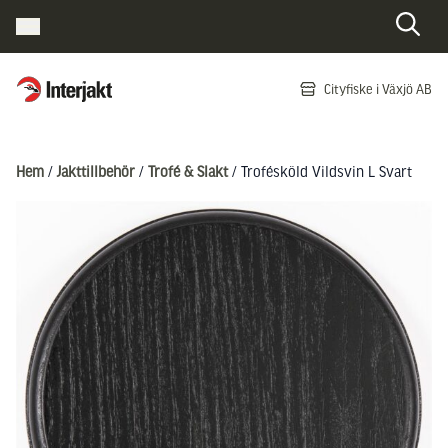
Interjakt SE
Cityfiske i Växjö AB
Hoppa till innehåll
Hem
/
Jakttillbehör
/
Trofé & Slakt
/ Trofésköld Vildsvin L Svart