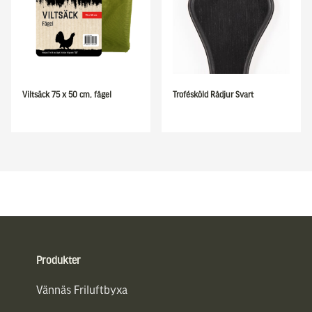
Viltsäck 75 x 50 cm, fågel
Trofésköld Rådjur Svart
Sidfot
Produkter
Vännäs Friluftbyxa