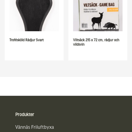
Trofésköld Rådjur Svart
Viltsäck 215 x 72 cm, rådjur och
vildsvin
Sidfot
Produkter
Vännäs Friluftbyxa