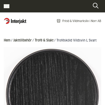
Interjakt SE
Fritid & Vildmarksliv i Norr AB
Hoppa till innehåll
Hem
/
Jakttillbehör
/
Trofé & Slakt
/ Trofésköld Vildsvin L Svart