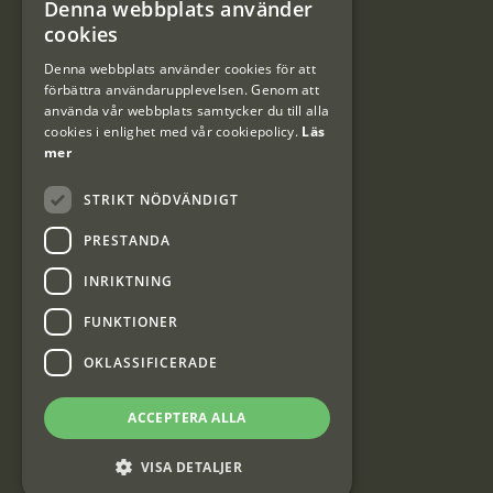
Denna webbplats använder
#Interjaktfamily
SWEDISH
cookies
DANISH
Denna webbplats använder cookies för att
förbättra användarupplevelsen. Genom att
Kundklubb
använda vår webbplats samtycker du till alla
cookies i enlighet med vår cookiepolicy.
Läs
Information om kundklubben.
mer
STRIKT NÖDVÄNDIGT
PRESTANDA
INRIKTNING
Interjakt SE
FUNKTIONER
OKLASSIFICERADE
Interjakt Sweden AB, Årjäng
Org: 553222-3915
ACCEPTERA ALLA
VISA DETALJER