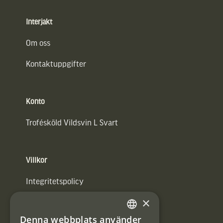
Interjakt
Om oss
Kontaktuppgifter
Konto
Trofésköld Vildsvin L Svart
Villkor
Integritetspolicy
×
Användarvillkor
Denna webbplats använder
#Interjaktfamily
SWEDISH