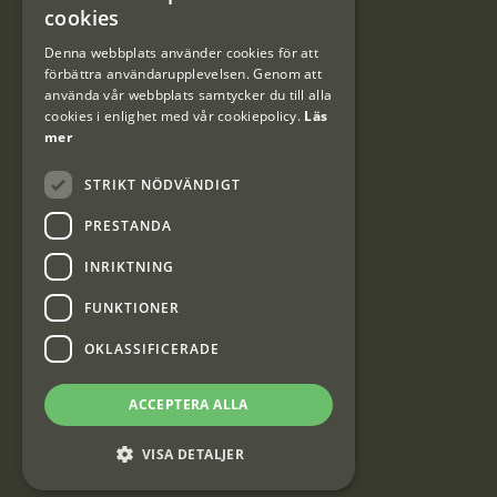
cookies
DANISH
Denna webbplats använder cookies för att
förbättra användarupplevelsen. Genom att
Kundklubb
använda vår webbplats samtycker du till alla
cookies i enlighet med vår cookiepolicy.
Läs
Information om kundklubben.
mer
STRIKT NÖDVÄNDIGT
PRESTANDA
INRIKTNING
Interjakt SE
FUNKTIONER
OKLASSIFICERADE
Interjakt Sweden AB, Årjäng
Org: 553222-3915
ACCEPTERA ALLA
VISA DETALJER