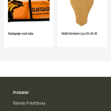
Slaktgalge med talja
Sköld Dovhjort Ljus Ek 32×18
Sidfot
Produkter
Vännäs Friluftbyxa