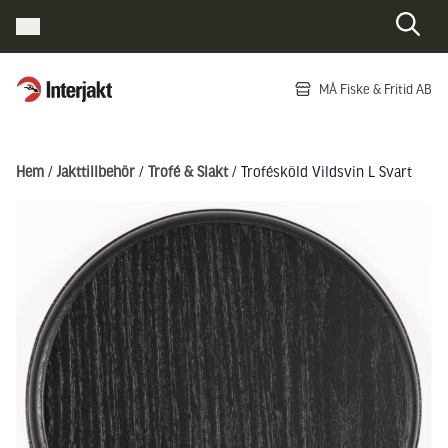
Interjakt SE
MÅ Fiske & Fritid AB
Hoppa till innehåll
Hem
/
Jakttillbehör
/
Trofé & Slakt
/ Trofésköld Vildsvin L Svart