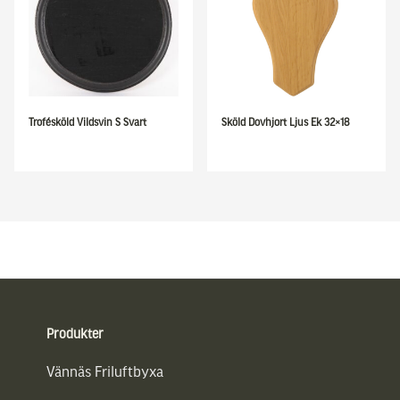
Trofésköld Vildsvin S Svart
Sköld Dovhjort Ljus Ek 32×18
Sidfot
Produkter
Vännäs Friluftbyxa