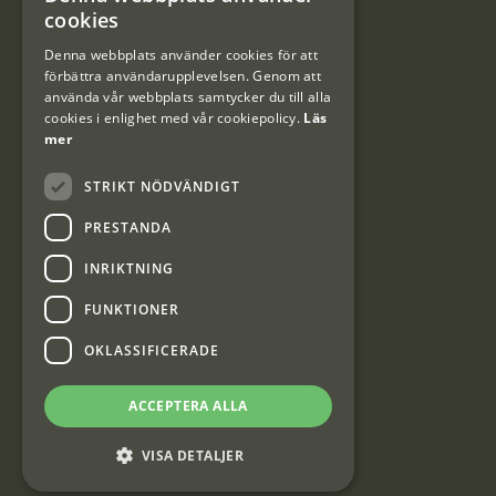
#Interjaktfamily
SWEDISH
cookies
DANISH
Denna webbplats använder cookies för att
förbättra användarupplevelsen. Genom att
Kundklubb
använda vår webbplats samtycker du till alla
cookies i enlighet med vår cookiepolicy.
Läs
Information om kundklubben.
mer
STRIKT NÖDVÄNDIGT
PRESTANDA
INRIKTNING
Interjakt SE
FUNKTIONER
OKLASSIFICERADE
Interjakt Sweden AB, Årjäng
Org: 553222-3915
ACCEPTERA ALLA
VISA DETALJER