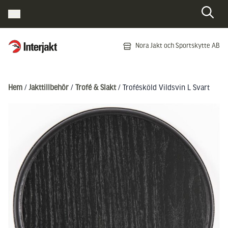
Interjakt SE
Nora Jakt och Sportskytte AB
Hoppa till innehåll
Hem
/
Jakttillbehör
/
Trofé & Slakt
/ Trofésköld Vildsvin L Svart