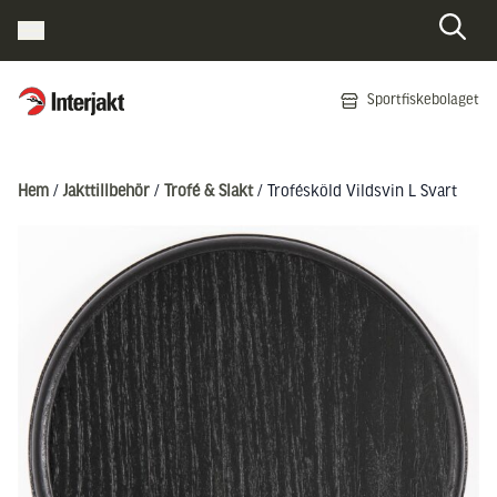
Interjakt SE
Sportfiskebolaget
Hoppa till innehåll
Hem
/
Jakttillbehör
/
Trofé & Slakt
/ Trofésköld Vildsvin L Svart