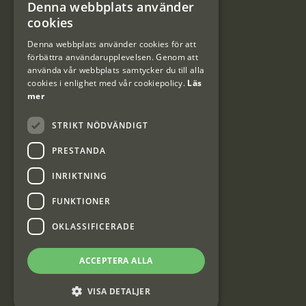
Denna webbplats använder
#Interjaktfamily
SWEDISH
cookies
DANISH
Denna webbplats använder cookies för att
förbättra användarupplevelsen. Genom att
Kundklubb
använda vår webbplats samtycker du till alla
cookies i enlighet med vår cookiepolicy.
Läs
Information om kundklubben.
mer
STRIKT NÖDVÄNDIGT
PRESTANDA
INRIKTNING
Interjakt SE
FUNKTIONER
OKLASSIFICERADE
Interjakt Sweden AB, Årjäng
Org: 553222-3915
ACCEPTERA ALLA
VISA DETALJER