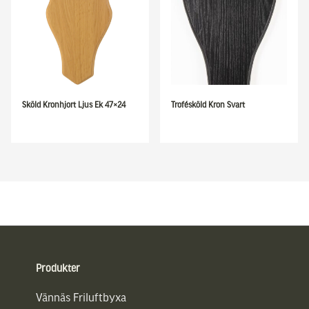
Sköld Kronhjort Ljus Ek 47×24
Trofésköld Kron Svart
Sidfot
Produkter
Vännäs Friluftbyxa