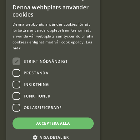
Denna webbplats använder
#Interjaktfamily
SWEDISH
cookies
DANISH
Denna webbplats använder cookies för att
förbättra användarupplevelsen. Genom att
Kundklubb
använda vår webbplats samtycker du till alla
cookies i enlighet med vår cookiepolicy.
Läs
Information om kundklubben.
mer
STRIKT NÖDVÄNDIGT
PRESTANDA
INRIKTNING
Interjakt SE
FUNKTIONER
OKLASSIFICERADE
Interjakt Sweden AB, Årjäng
Org: 553222-3915
ACCEPTERA ALLA
VISA DETALJER