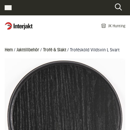
Interjakt SE
JK Hunting
Hoppa till innehåll
Hem
/
Jakttillbehör
/
Trofé & Slakt
/ Trofésköld Vildsvin L Svart