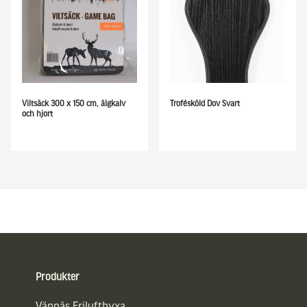
Viltsäck 300 x 150 cm, älgkalv
Trofésköld Dov Svart
och hjort
Sidfot
Produkter
Vännäs Friluftbyxa