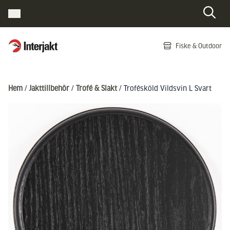
Interjakt SE
Fiske & Outdoor
Hoppa till innehåll
Hem
/
Jakttillbehör
/
Trofé & Slakt
/ Trofésköld Vildsvin L Svart