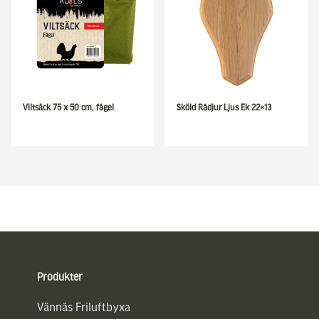
Viltsäck 75 x 50 cm, fågel
Sköld Rådjur Ljus Ek 22×13
Sidfot
Produkter
Vännäs Friluftbyxa