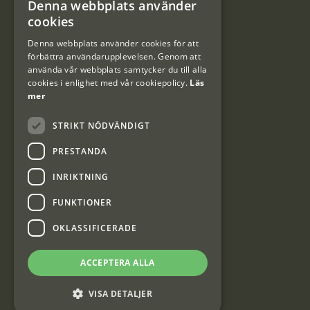
Denna webbplats använder
#Interjaktfamily
SWEDISH
cookies
DANISH
Denna webbplats använder cookies för att
förbättra användarupplevelsen. Genom att
Kundklubb
använda vår webbplats samtycker du till alla
cookies i enlighet med vår cookiepolicy.
Läs
Information om kundklubben.
mer
STRIKT NÖDVÄNDIGT
PRESTANDA
INRIKTNING
Interjakt SE
FUNKTIONER
OKLASSIFICERADE
Interjakt Sweden AB, Årjäng
Org: 553222-3915
ACCEPTERA ALLA
VISA DETALJER