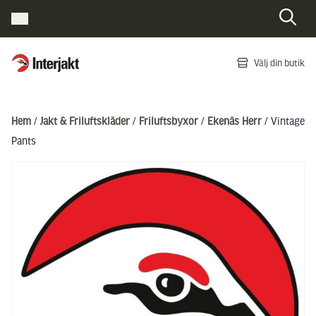
Interjakt SE
Välj din butik
Hoppa till innehåll
Hem
/
Jakt & Friluftskläder
/
Friluftsbyxor
/
Ekenäs Herr
/ Vintage
Pants