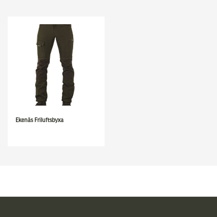
Ekenäs Friluftsbyxa
Sidfot