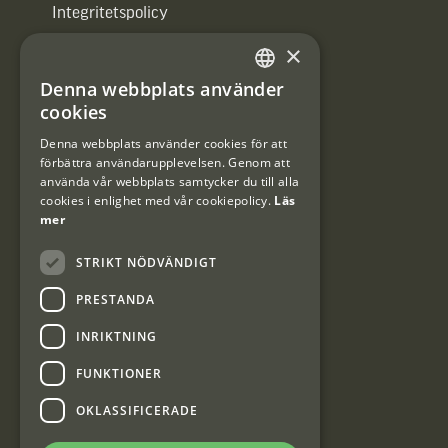
Integritetspolicy
×
Användarvillkor
Denna webbplats använder
#Interjaktfamily
SWEDISH
cookies
DANISH
Denna webbplats använder cookies för att
förbättra användarupplevelsen. Genom att
Kundklubb
använda vår webbplats samtycker du till alla
cookies i enlighet med vår cookiepolicy.
Läs
Information om kundklubben.
mer
STRIKT NÖDVÄNDIGT
PRESTANDA
INRIKTNING
Interjakt SE
FUNKTIONER
OKLASSIFICERADE
Interjakt Sweden AB, Årjäng
Org: 553222-3915