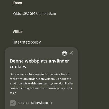
Konto
Yildiz SPZ SM Camo 66cm
Villkor
Integritetspolicy
×
Användarvillkor
Denna webbplats använder
#Interjaktfamily
SWEDISH
cookies
DANISH
Denna webbplats använder cookies för att
förbättra användarupplevelsen. Genom att
Kundklubb
använda vår webbplats samtycker du till alla
cookies i enlighet med vår cookiepolicy.
Läs
Information om kundklubben.
mer
STRIKT NÖDVÄNDIGT