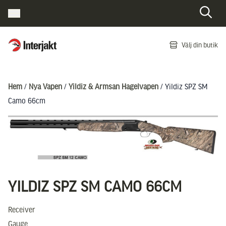
Interjakt SE
Välj din butik
Hoppa till innehåll
Hem
/
Nya Vapen
/
Yildiz & Armsan Hagelvapen
/ Yildiz SPZ SM
Camo 66cm
YILDIZ SPZ SM CAMO 66CM
Receiver
Gauge