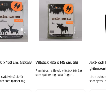
00 x 150 cm, älgkalv
Viltsäck 425 x 145 cm, älg
Jakt- och 
grön/svar
Rymlig och välsydd viltsäck för älg
som hjälper dig hålla flugor ...
lsydd viltsäck för
Liten och sm
ort som hjälper dig...
som ryms i nä