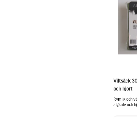
Viltsäck 3
och hjort
Rymlig och vä
älgkalv och hj