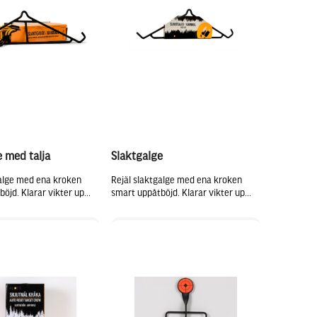
e med talja
Slaktgalge
galge med ena kroken
Rejäl slaktgalge med ena kroken
öjd. Klarar vikter up...
smart uppåtböjd. Klarar vikter up...