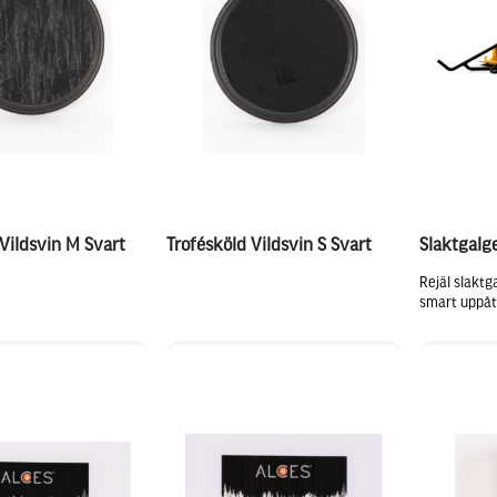
 Vildsvin M Svart
Trofésköld Vildsvin S Svart
Slaktgalg
Rejäl slakt
smart uppåtb