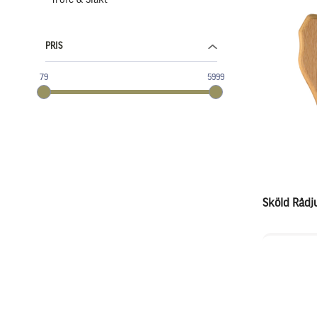
Trofé & Slakt
PRIS
79
5999
Sköld Rådj