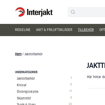
Interjakt SE
Hoppa till innehåll
RIDGELINE
JAKT & FRILUFTSKLÄDER
TILLBEHÖR
OPT
Hem
/ Jakttillbehör
JAKTT
UNDERKATEGORIER
Här hittar d
5
Jakttillbehör
8
Knivar
21
Övningsskytte
8
Skjutstöd
20