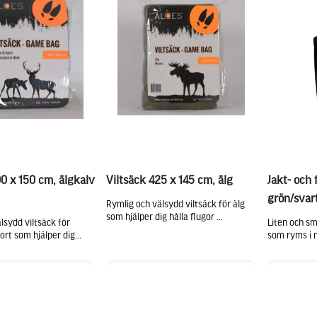
00 x 150 cm, älgkalv
Viltsäck 425 x 145 cm, älg
Jakt- och 
grön/svar
Rymlig och välsydd viltsäck för älg
som hjälper dig hålla flugor ...
lsydd viltsäck för
Liten och sm
ort som hjälper dig...
som ryms i nä