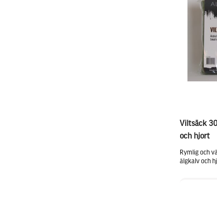
Viltsäck 3
och hjort
Rymlig och vä
älgkalv och hj