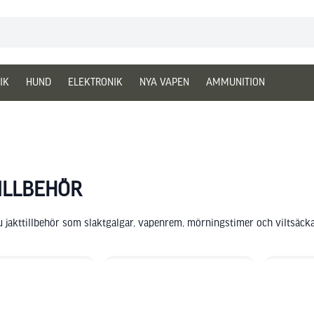
IK
HUND
ELEKTRONIK
NYA VAPEN
AMMUNITION
ILLBEHÖR
u jakttillbehör som slaktgalgar, vapenrem, mörningstimer och viltsäckar 