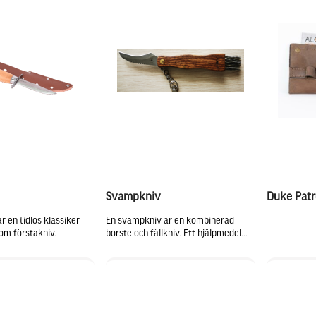
Svampkniv
Duke Patr
r en tidlös klassiker
En svampkniv är en kombinerad
om förstakniv.
borste och fällkniv. Ett hjälpmedel...