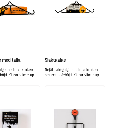
e med talja
Slaktgalge
galge med ena kroken
Rejäl slaktgalge med ena kroken
öjd. Klarar vikter up...
smart uppåtböjd. Klarar vikter up...