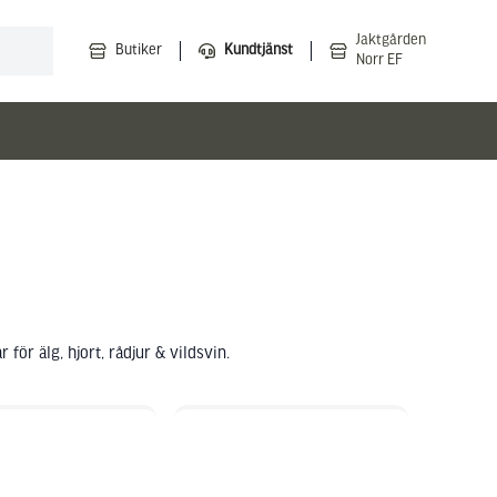
Jaktgården
Butiker
Kundtjänst
Norr EF
för älg, hjort, rådjur & vildsvin.