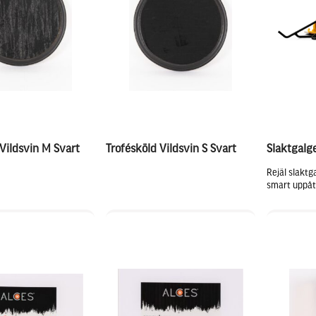
 Vildsvin M Svart
Trofésköld Vildsvin S Svart
Slaktgalg
Rejäl slakt
smart uppåtb