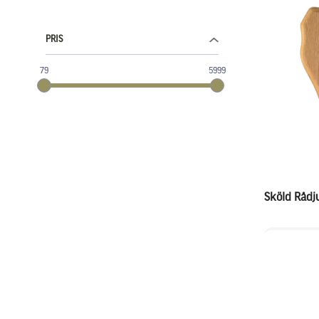
PRIS
79
5999
Sköld Rådj