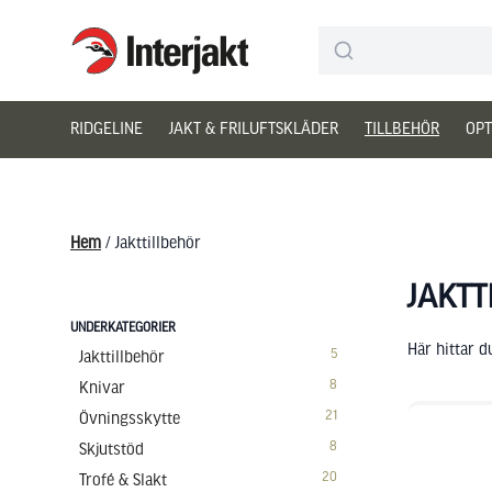
Interjakt SE
Hoppa till innehåll
RIDGELINE
JAKT & FRILUFTSKLÄDER
TILLBEHÖR
OPT
Hem
/ Jakttillbehör
JAKTT
UNDERKATEGORIER
Här hittar d
5
Jakttillbehör
8
Knivar
21
Övningsskytte
8
Skjutstöd
20
Trofé & Slakt