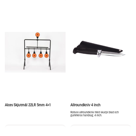
Alces Skjutmål 22LR 5mm 4+1
Allroundkniv 4 inch
Robust allroundkniv med skarpt blad och
gummerat handtag. 4 inch.