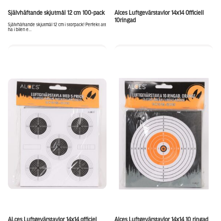
Självhäftande skjutmål 12 cm 100-pack
Alces Luftgevärstavlor 14x14 Officiell
10ringad
Självhäftande skjutmål 12 cm i storpack! Perfekt att
ha i bilen e...
ALces Luftgevärstavlor 14x14 officiel
Alces Luftgevärstavlor 14x14 10 ringad