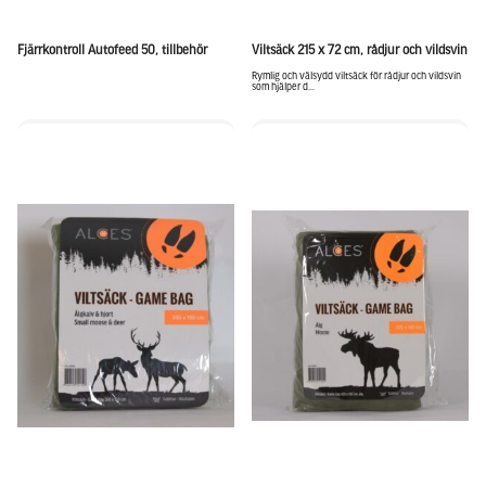
Fjärrkontroll Autofeed 50, tillbehör
Viltsäck 215 x 72 cm, rådjur och vildsvin
Rymlig och välsydd viltsäck för rådjur och vildsvin
som hjälper d...