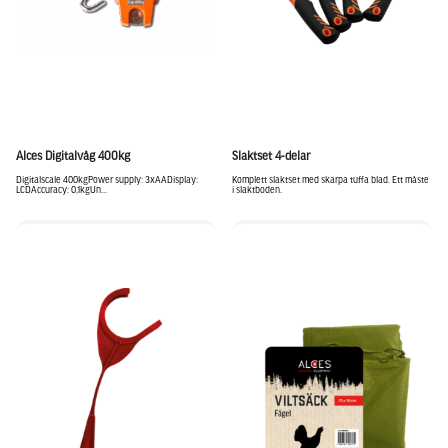
Alces Digitalvåg 400kg
Slaktset 4-delar
Digitalscale 400kgPower supply: 3xAADisplay:
Komplett slaktset med skarpa tuffa blad. Ett måste
LCDAccuracy: 0,1kgUn...
i slaktboden.