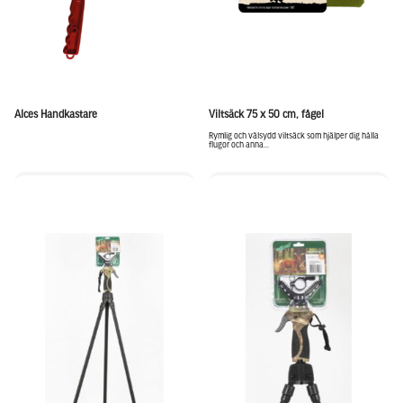
Alces Handkastare
Viltsäck 75 x 50 cm, fågel
Rymlig och välsydd viltsäck som hjälper dig hålla
flugor och anna...