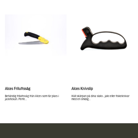
Alces Friluftssåg
Alces Knivslip
Behändig friluftssåg från Alces som får plats i
Håll skärpan på dina slakt-, jakt eller fiskeknivar
jackfickan. Perfe...
med en smidig...
Sidfot