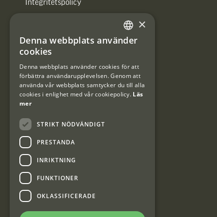
Integritetspolicy
×
Användarvillkor
Denna webbplats använder
#Interjaktfamily
SWEDISH
cookies
DANISH
Denna webbplats använder cookies för att
förbättra användarupplevelsen. Genom att
Kundklubb
använda vår webbplats samtycker du till alla
cookies i enlighet med vår cookiepolicy.
Läs
Information om kundklubben.
mer
STRIKT NÖDVÄNDIGT
PRESTANDA
INRIKTNING
Interjakt SE
FUNKTIONER
OKLASSIFICERADE
Interjakt Sweden AB, Årjäng
Org: 553222-3915