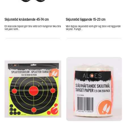
Skjutstöd knästående 45-74 cm
Skjutstöd liggande 15-23 cm
En klassisk bipod ger bra stöd och fungerar lika bra
Vårt lägsta skjutstöd som gör sig bäst vid liggande
vid jakt som...
skytte. Funge...