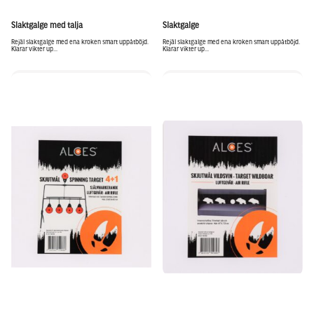
Slaktgalge med talja
Slaktgalge
Rejäl slaktgalge med ena kroken smart uppåtböjd.
Rejäl slaktgalge med ena kroken smart uppåtböjd.
Klarar vikter up...
Klarar vikter up...