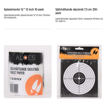
Splattertavlor 12 * 12 inch 10-pack
Självhäftande skjutmål 7,5 cm 250-
pack
Självmarkerande splattertavlor 12*12 inch. Perfekt
vid inskjutnin...
Självhäftande skjutmål 7,5cm i storpack! Perfekt att
ha i bilen e...