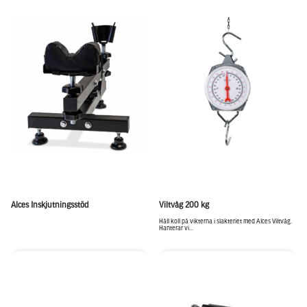
Alces Inskjutningsstöd
Viltvåg 200 kg
Håll koll på vikterna i slakteriet med Alces Viltvåg.
Hanterar vi...