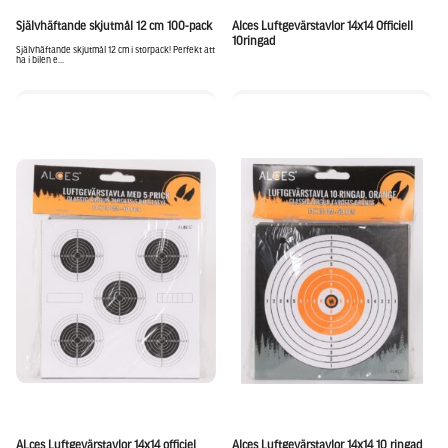
Självhäftande skjutmål 12 cm 100-pack
Alces Luftgevärstavlor 14x14 Officiell
10ringad
Självhäftande skjutmål 12 cm i storpack! Perfekt att
ha i bilen e...
ALces Luftgevärstavlor 14x14 officiel
Alces Luftgevärstavlor 14x14 10 ringad