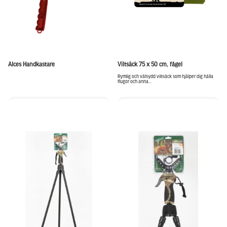
Alces Handkastare
Viltsäck 75 x 50 cm, fågel
Rymlig och välsydd viltsäck som hjälper dig hålla
flugor och anna...