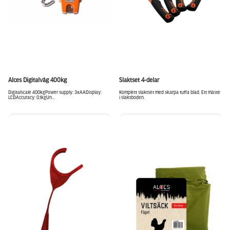
Alces Digitalvåg 400kg
Slaktset 4-delar
Digitalscale 400kgPower supply: 3xAADisplay:
Komplett slaktset med skarpa tuffa blad. Ett måste
LCDAccuracy: 0,1kgUn...
i slaktboden.