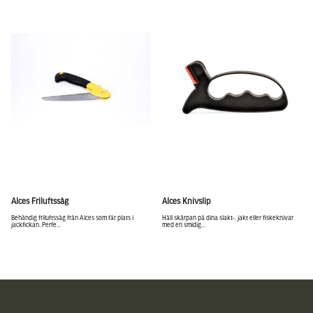
Alces Friluftssåg
Alces Knivslip
Behändig friluftssåg från Alces som får plats i
Håll skärpan på dina slakt-, jakt eller fiskeknivar
jackfickan. Perfe...
med en smidig...
Sidfot