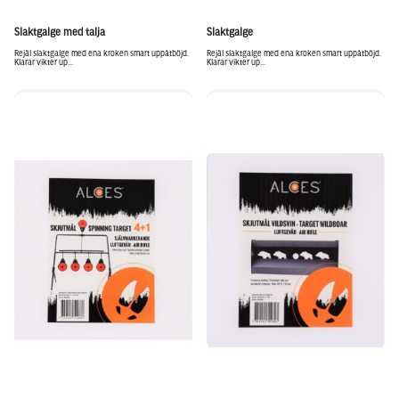
Slaktgalge med talja
Slaktgalge
Rejäl slaktgalge med ena kroken smart uppåtböjd.
Rejäl slaktgalge med ena kroken smart uppåtböjd.
Klarar vikter up...
Klarar vikter up...