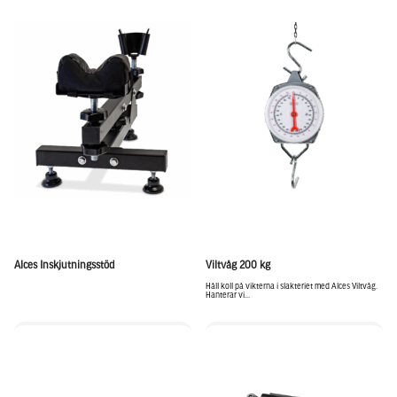
Alces Inskjutningsstöd
Viltvåg 200 kg
Håll koll på vikterna i slakteriet med Alces Viltvåg.
Hanterar vi...