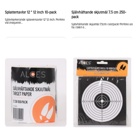
Splattertavlor 12 * 12 inch 10-pack
Självhäftande skjutmål 7,5 cm 250-
pack
Självmarkerande splattertavlor 12*12 inch. Perfekt
vid inskjutnin...
Självhäftande skjutmål 7,5cm i storpack! Perfekt att
ha i bilen e...