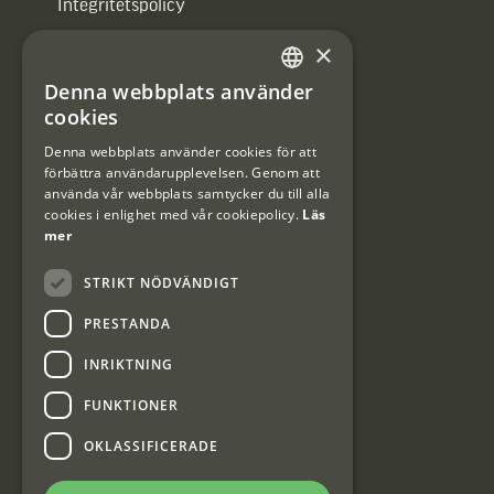
Integritetspolicy
×
Användarvillkor
Denna webbplats använder
#Interjaktfamily
SWEDISH
cookies
DANISH
Denna webbplats använder cookies för att
förbättra användarupplevelsen. Genom att
Kundklubb
använda vår webbplats samtycker du till alla
cookies i enlighet med vår cookiepolicy.
Läs
Information om kundklubben.
mer
STRIKT NÖDVÄNDIGT
PRESTANDA
INRIKTNING
Interjakt SE
FUNKTIONER
OKLASSIFICERADE
Interjakt Sweden AB, Årjäng
Org: 553222-3915