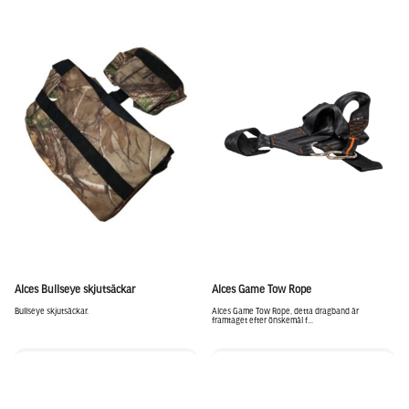
Alces Bullseye skjutsäckar
Alces Game Tow Rope
Bullseye skjutsäckar.
Alces Game Tow Rope, detta dragband är
framtaget efter önskemål f...