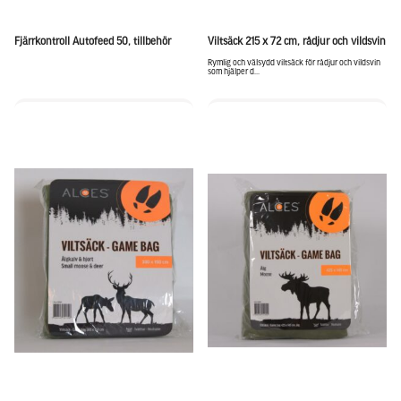
Fjärrkontroll Autofeed 50, tillbehör
Viltsäck 215 x 72 cm, rådjur och vildsvin
Rymlig och välsydd viltsäck för rådjur och vildsvin
som hjälper d...