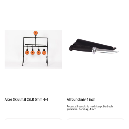
Alces Skjutmål 22LR 5mm 4+1
Allroundkniv 4 inch
Robust allroundkniv med skarpt blad och
gummerat handtag. 4 inch.