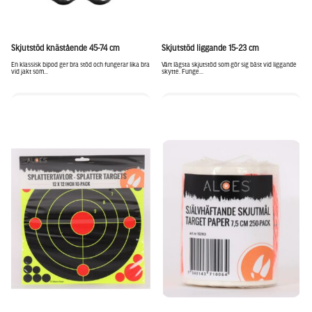
Skjutstöd knästående 45-74 cm
Skjutstöd liggande 15-23 cm
En klassisk bipod ger bra stöd och fungerar lika bra
Vårt lägsta skjutstöd som gör sig bäst vid liggande
vid jakt som...
skytte. Funge...