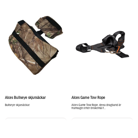
Alces Bullseye skjutsäckar
Alces Game Tow Rope
Bullseye skjutsäckar.
Alces Game Tow Rope, detta dragband är
framtaget efter önskemål f...