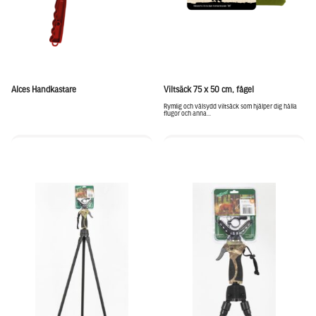
Alces Handkastare
Viltsäck 75 x 50 cm, fågel
Rymlig och välsydd viltsäck som hjälper dig hålla
flugor och anna...