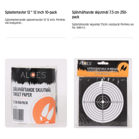
Splattertavlor 12 * 12 inch 10-pack
Självhäftande skjutmål 7,5 cm 250-
pack
Självmarkerande splattertavlor 12*12 inch. Perfekt
vid inskjutnin...
Självhäftande skjutmål 7,5cm i storpack! Perfekt att
ha i bilen e...