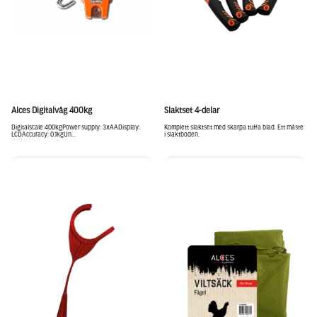
Alces Digitalvåg 400kg
Slaktset 4-delar
Digitalscale 400kgPower supply: 3xAADisplay:
Komplett slaktset med skarpa tuffa blad. Ett måste
LCDAccuracy: 0,1kgUn...
i slaktboden.