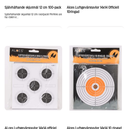
Självhäftande skjutmål 12 cm 100-pack
Alces Luftgevärstavlor 14x14 Officiell
10ringad
Självhäftande skjutmål 12 cm i storpack! Perfekt att
ha i bilen e...
ALces Luftgevärstavlor 14x14 officiel
Alces Luftgevärstavlor 14x14 10 ringad