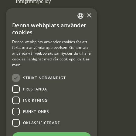
Integritetspolicy
×
Användarvillkor
Denna webbplats använder
#Interjaktfamily
SWEDISH
cookies
DANISH
Denna webbplats använder cookies för att
förbättra användarupplevelsen. Genom att
Kundklubb
använda vår webbplats samtycker du till alla
cookies i enlighet med vår cookiepolicy.
Läs
Information om kundklubben.
mer
STRIKT NÖDVÄNDIGT
PRESTANDA
INRIKTNING
Interjakt SE
FUNKTIONER
OKLASSIFICERADE
Interjakt Sweden AB, Årjäng
Org: 553222-3915