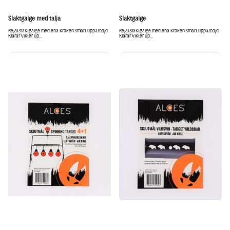
Slaktgalge med talja
Slaktgalge
Rejäl slaktgalge med ena kroken smart uppåtböjd.
Rejäl slaktgalge med ena kroken smart uppåtböjd.
Klarar vikter up...
Klarar vikter up...