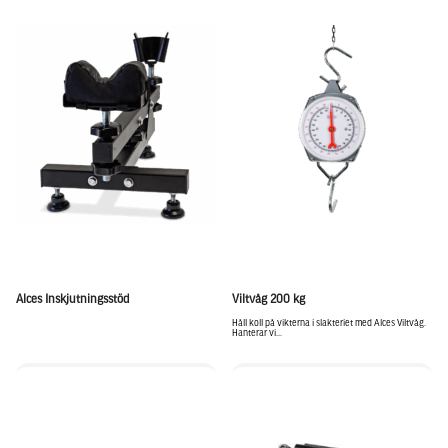
Alces Inskjutningsstöd
Viltvåg 200 kg
Håll koll på vikterna i slakteriet med Alces Viltvåg.
Hanterar vi...