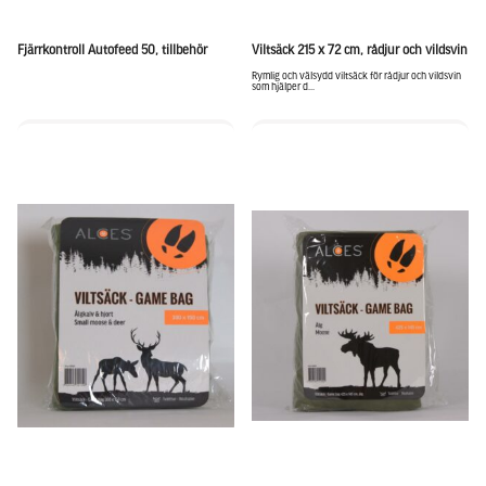
Fjärrkontroll Autofeed 50, tillbehör
Viltsäck 215 x 72 cm, rådjur och vildsvin
Rymlig och välsydd viltsäck för rådjur och vildsvin
som hjälper d...