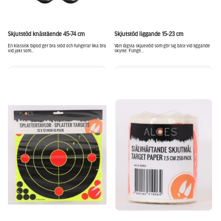
Skjutstöd knästående 45-74 cm
Skjutstöd liggande 15-23 cm
En klassisk bipod ger bra stöd och fungerar lika bra
Vårt lägsta skjutstöd som gör sig bäst vid liggande
vid jakt som...
skytte. Funge...