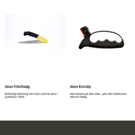
Alces Friluftssåg
Alces Knivslip
Behändig friluftssåg från Alces som får plats i
Håll skärpan på dina slakt-, jakt eller fiskeknivar
jackfickan. Perfe...
med en smidig...
Sidfot