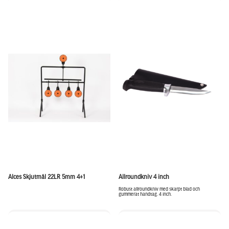
Alces Skjutmål 22LR 5mm 4+1
Allroundkniv 4 inch
Robust allroundkniv med skarpt blad och
gummerat handtag. 4 inch.