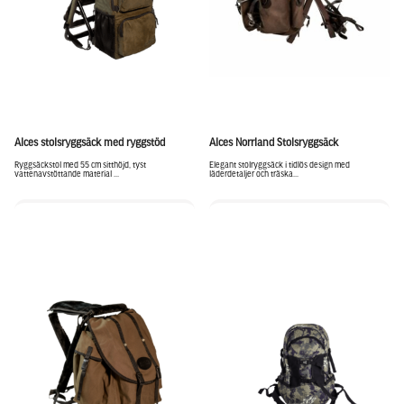
Alces stolsryggsäck med ryggstöd
Alces Norrland Stolsryggsäck
Ryggsäckstol med 55 cm sitthöjd, tyst
Elegant stolryggsäck i tidlös design med
vattenavstöttande material ...
läderdetaljer och träska...