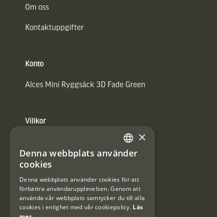
Om oss
Kontaktuppgifter
Konto
Alces Mini Ryggsäck 3D Fade Green
Villkor
×
Integritetspolicy
Denna webbplats använder
SWEDISH
Användarvillkor
cookies
DANISH
Denna webbplats använder cookies för att
#Interjaktfamily
förbättra användarupplevelsen. Genom att
använda vår webbplats samtycker du till alla
cookies i enlighet med vår cookiepolicy.
Läs
mer