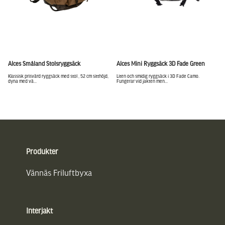
Alces Småland Stolsryggsäck
Alces Mini Ryggsäck 3D Fade Green
Klassisk prisvärd ryggsäck med stol , 52 cm sitthöjd,
Liten och smidig ryggsäck i 3D Fade Camo.
dyna med vä...
Fungerar vid jakten men...
Sidfot
Produkter
Vännäs Friluftbyxa
Interjakt