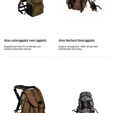
Alces stolsryggsäck med ryggstöd
Alces Norrland Stolsryggsäck
Ryggsäckstol med 55 cm sitthöjd, tyst
Elegant stolryggsäck i tidlös design med
vattenavstöttande material ...
läderdetaljer och träska...