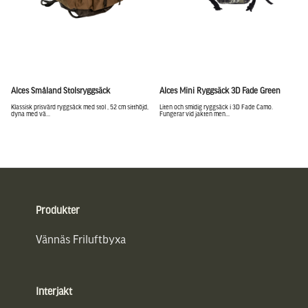
Alces Småland Stolsryggsäck
Alces Mini Ryggsäck 3D Fade Green
Klassisk prisvärd ryggsäck med stol , 52 cm sitthöjd,
Liten och smidig ryggsäck i 3D Fade Camo.
dyna med vä...
Fungerar vid jakten men...
Sidfot
Produkter
Vännäs Friluftbyxa
Interjakt