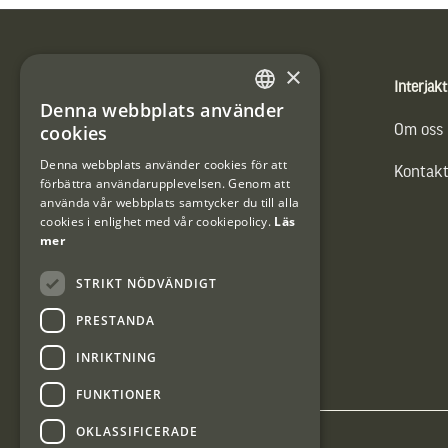
Sidfot
×
Produkter
Interjakt
Denna webbplats använder
SWEDISH
cookies
Vännäs Friluftbyxa
Om oss
DANISH
Denna webbplats använder cookies för att
Kontakt
förbättra användarupplevelsen. Genom att
använda vår webbplats samtycker du till alla
cookies i enlighet med vår cookiepolicy.
Läs
mer
STRIKT NÖDVÄNDIGT
PRESTANDA
INRIKTNING
FUNKTIONER
OKLASSIFICERADE