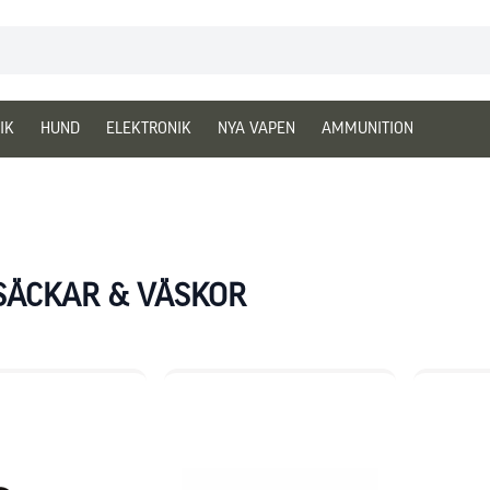
IK
HUND
ELEKTRONIK
NYA VAPEN
AMMUNITION
SÄCKAR & VÄSKOR