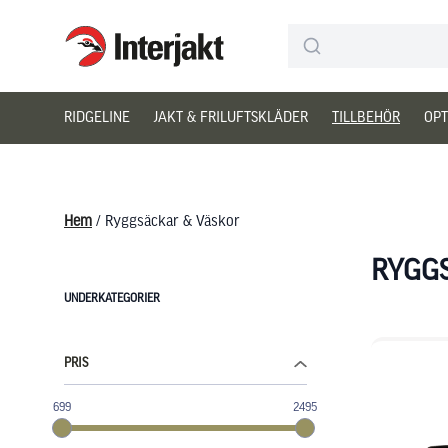
Interjakt SE
Hoppa till innehåll
RIDGELINE
JAKT & FRILUFTSKLÄDER
TILLBEHÖR
OPT
Hem
/ Ryggsäckar & Väskor
RYGG
UNDERKATEGORIER
PRIS
699
2495