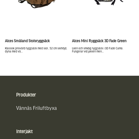
Alces Småland Stolsryggsäck
Alces Mini Ryggsäck 3D Fade Green
Klassisk prisvärd ryggsäck med stol , 52 cm sitthöjd,
Liten och smidig ryggsäck i 3D Fade Camo.
dyna med vä...
Fungerar vid jakten men...
Sidfot
Produkter
Vännäs Friluftbyxa
Interjakt