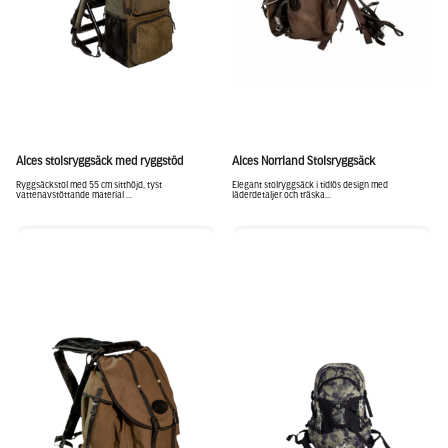
Alces stolsryggsäck med ryggstöd
Alces Norrland Stolsryggsäck
Ryggsäckstol med 55 cm sitthöjd, tyst
Elegant stolryggsäck i tidlös design med
vattenavstöttande material ...
läderdetaljer och träska...