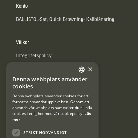
Konto
BALLISTOL-Set, Quick Browning- Kallblånering
Villkor
Integritetspolicy
×
Användarvillkor
Denna webbplats använder
#Interjaktfamily
SWEDISH
cookies
DANISH
Denna webbplats använder cookies för att
förbättra användarupplevelsen. Genom att
Kundklubb
använda vår webbplats samtycker du till alla
cookies i enlighet med vår cookiepolicy.
Läs
Information om kundklubben.
mer
STRIKT NÖDVÄNDIGT