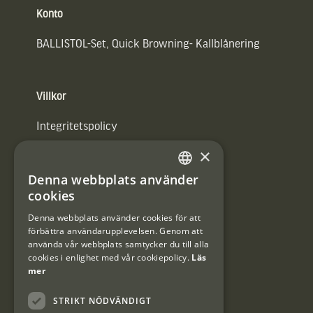
Konto
BALLISTOL-Set, Quick Browning- Kallblånering
Villkor
Integritetspolicy
×
Användarvillkor
Denna webbplats använder
#Interjaktfamily
SWEDISH
cookies
DANISH
Denna webbplats använder cookies för att
förbättra användarupplevelsen. Genom att
Kundklubb
använda vår webbplats samtycker du till alla
cookies i enlighet med vår cookiepolicy.
Läs
Information om kundklubben.
mer
STRIKT NÖDVÄNDIGT