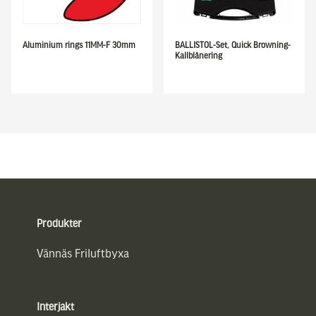
Aluminium rings 11MM-F 30mm
BALLISTOL-Set, Quick Browning-
Kallblånering
Sidfot
Produkter
Vännäs Friluftbyxa
Interjakt