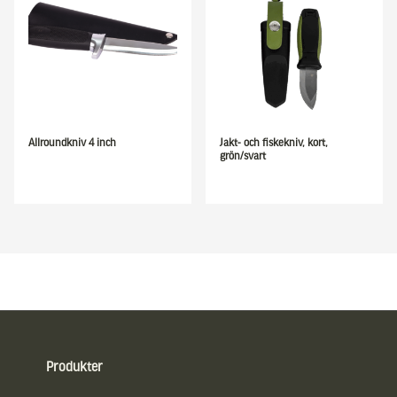
Allroundkniv 4 inch
Jakt- och fiskekniv, kort,
grön/svart
Sidfot
Produkter