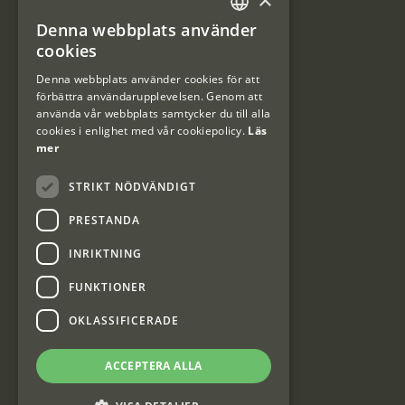
Denna webbplats använder
#Interjaktfamily
SWEDISH
cookies
DANISH
Denna webbplats använder cookies för att
förbättra användarupplevelsen. Genom att
Kundklubb
använda vår webbplats samtycker du till alla
cookies i enlighet med vår cookiepolicy.
Läs
Information om kundklubben.
mer
STRIKT NÖDVÄNDIGT
PRESTANDA
INRIKTNING
Interjakt SE
FUNKTIONER
OKLASSIFICERADE
Interjakt Sweden AB, Årjäng
Org: 553222-3915
ACCEPTERA ALLA