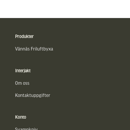
Sidfot
Produkter
Vännäs Friluftbyxa
Interjakt
Om oss
Kontaktuppgifter
Konto
Svampkniv