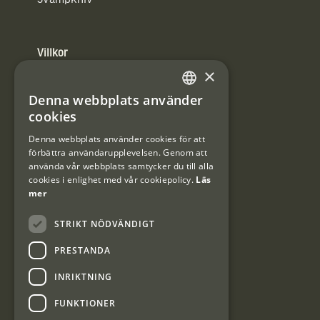
Villkor
×
Integritetspolicy
Denna webbplats använder
SWEDISH
Användarvillkor
cookies
DANISH
Denna webbplats använder cookies för att
#Interjaktfamily
förbättra användarupplevelsen. Genom att
använda vår webbplats samtycker du till alla
cookies i enlighet med vår cookiepolicy.
Läs
mer
Kundklubb
STRIKT NÖDVÄNDIGT
Information om kundklubben.
PRESTANDA
INRIKTNING
FUNKTIONER