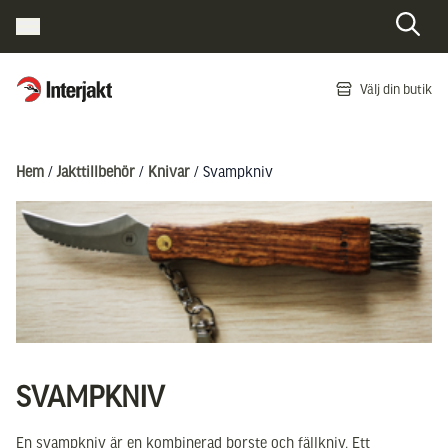
Interjakt SE
Välj din butik
Hoppa till innehåll
Hem
/
Jakttillbehör
/
Knivar
/ Svampkniv
SVAMPKNIV
En svampkniv är en kombinerad borste och fällkniv. Ett