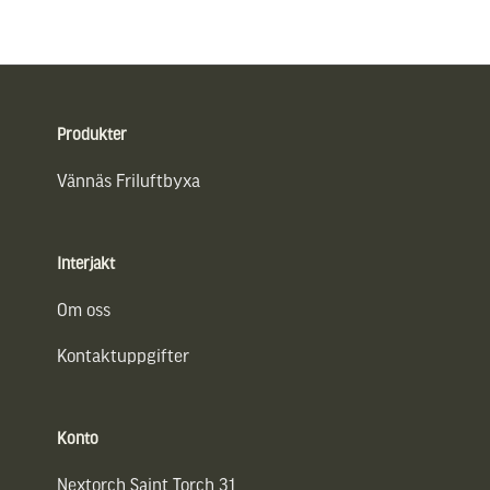
Sidfot
Produkter
Vännäs Friluftbyxa
Interjakt
Om oss
Kontaktuppgifter
Konto
Nextorch Saint Torch 31