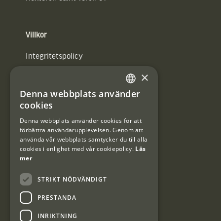
Villkor
Integritetspolicy
×
Användarvillkor
Denna webbplats använder
#Interjaktfamily
SWEDISH
cookies
DANISH
Denna webbplats använder cookies för att
förbättra användarupplevelsen. Genom att
Kundklubb
använda vår webbplats samtycker du till alla
cookies i enlighet med vår cookiepolicy.
Läs
Information om kundklubben.
mer
STRIKT NÖDVÄNDIGT
PRESTANDA
INRIKTNING