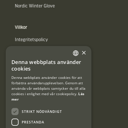
Nordic Winter Glove
Villkor
Integritetspolicy
×
Användarvillkor
Denna webbplats använder
#Interjaktfamily
SWEDISH
cookies
DANISH
Denna webbplats använder cookies för att
förbättra användarupplevelsen. Genom att
Kundklubb
använda vår webbplats samtycker du till alla
cookies i enlighet med vår cookiepolicy.
Läs
Information om kundklubben.
mer
STRIKT NÖDVÄNDIGT
PRESTANDA